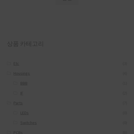
상품 카테고리
Etc
(3)
Housings
(4)
BBB
(1)
IF
(2)
Parts
(7)
LEDs
(0)
Switches
(0)
PCBs
(8)