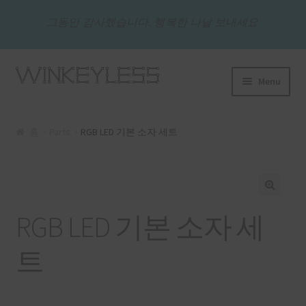
그동안 감사했습니다. 행복한 나날 보내세요.
Skip
Skip
Menu
to
to
navigation
content
상점
홈
Parts
RGB LED 기본 소자 세트
QNA
나의 계정
RGB LED 기본 소자 세
결제
트
Wishlist