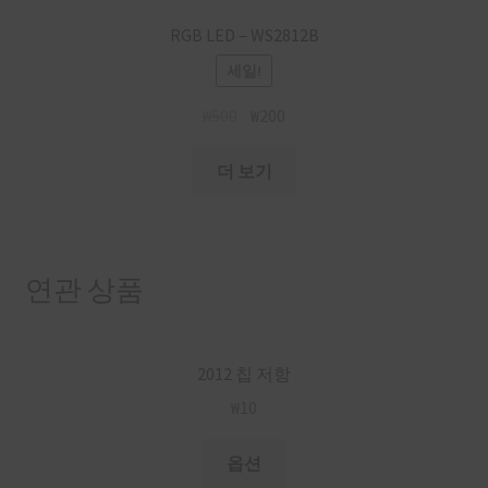
RGB LED – WS2812B
세일!
₩
500
₩
200
더 보기
연관 상품
2012 칩 저항
₩
10
옵션