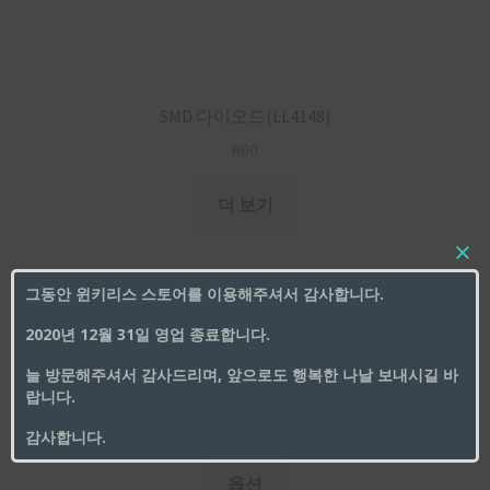
SMD 다이오드(LL4148)
₩
60
더 보기
그동안 윈키리스 스토어를 이용해주셔서 감사합니다.
2020년 12월 31일 영업 종료합니다.
체리 스테빌라이져(PCB 고정용)
늘 방문해주셔서 감사드리며, 앞으로도 행복한 나날 보내시길 바
세일!
랍니다.
₩
5,000
~
₩
7,000
감사합니다.
옵션