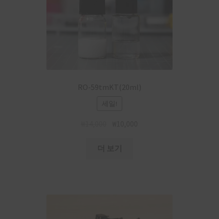
RO-59tmKT(20ml)
세일!
₩
14,000
₩
10,000
더 보기