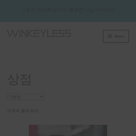
그동안 감사했습니다. 행복한 나날 보내세요.
Skip
Skip
Menu
to
to
navigation
content
상점
QNA
상점
나의 계정
결제
22개의 결과 표시
Wishlist