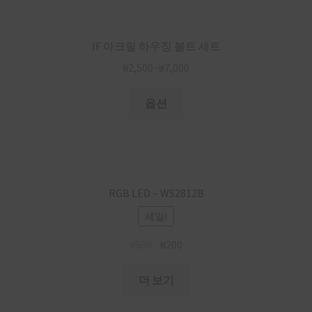
IF 아크릴 하우징 볼트 세트
₩
2,500
~
₩
7,000
옵션
RGB LED – WS2812B
세일!
₩
500
₩
200
더 보기