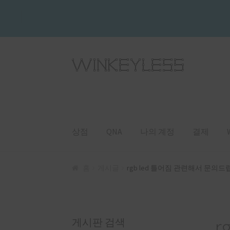
Skip
Skip
to
to
navigation
content
상점
QNA
나의 계정
결제
홈
게시글
rgb led 틀어짐 관련해서 문의
r
게시판 검색