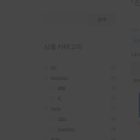
검
색:
상점
›
이 
상품 카테고리
5 글 
Etc
(3)
Housings
(4)
202
BBB
(1)
IF
(2)
Parts
(7)
LEDs
(0)
c
Switches
(0)
PCBs
(8)