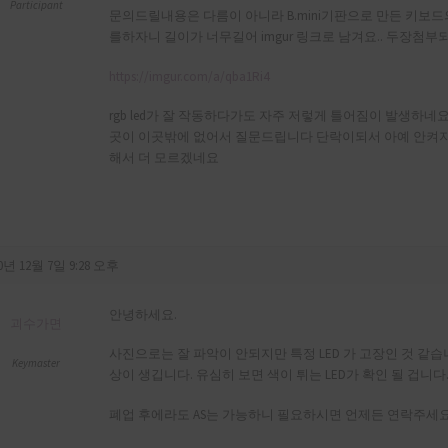
Participant
문의드릴내용은 다름이 아니라 B.mini기판으로 만든 키보드
를하자니 길이가 너무길어 imgur 링크로 남겨요.. 두장첨
https://imgur.com/a/qba1Ri4
rgb led가 잘 작동하다가도 자주 저렇게 틀어짐이 발생하네요
곳이 이곳밖에 없어서 질문드립니다 단락이되서 아예 안켜지
해서 더 모르겠네요
0년 12월 7일 9:28 오후
안녕하세요.
괴수가면
사진으로는 잘 파악이 안되지만 특정 LED 가 고장인 것 같습
Keymaster
상이 생깁니다. 유심히 보면 색이 튀는 LED가 확인 될 겁니다
폐업 후에라도 AS는 가능하니 필요하시면 언제든 연락주세요