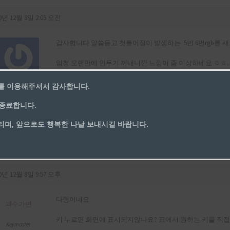
0년 12월 8일 2:05 오전
감사합니다 말씀듣고 첫틀어짐이 발생하는 5번 6번rgb를 새
엄청 오랜만에 인두기 꺼내니깐 느낌이 좀 이상하네요 ㅎㅎ..
를 이용해주셔서 감사합니다.
jsckdwn@naver
.com
아 그리고 혹시 한가지만 더 여쭤봐도 될까요.. 부트맵퍼 
업 종료합니다.
면 실행후 다운로드-토글부트맵퍼 이후 진행이라고 되어있
Participant
며, 앞으로도 행복한 나날 보내시길 바랍니다.
떻게해야하나요?
이 답변은
cjsckdwn@naver.com
에 의해 5 년, 8 월 전에 수정됐습니다
0년 12월 8일 9:57 오후
다행이네요.
괴수가면
키 누르면 화면에 표시되지않나요? 표에서 원하는 키를 직
Keymaster