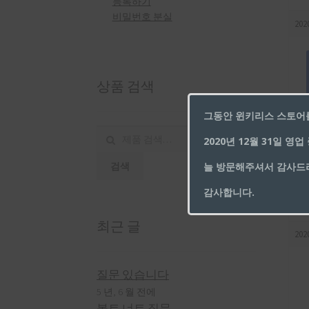
등록하기
비밀번호 분실
202
상품 검색
그동안 윈키리스 스토어
c
검
2020년 12월 31일 영
색:
늘 방문해주셔서 감사드리
검색
감사합니다.
최근 글
202
질문 있습니다
5 년, 6 월 전에
볼트 너트 질문