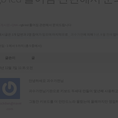
게시판
›
QNA
›
rgb led 틀어짐 관련해서 문의드립니다
게시글은 1개 답변과 2명 참여가 있으며 마지막으로
괴수가면
에 의해
5 년, 8 월 전에
업데
보임 - 1 에서 5 까지 (총 5 중에서)
글쓴이
글
0년 12월 7일 11:35 오전
안녕하세요 괴수가면님
괴수가면님기판으로 키보드 두세대 만들어 몇년째 사용하
그동안 키보드를 더 안만드느라 몰랐는데 올해까지만 영업하
jsckdwn@naver
.com