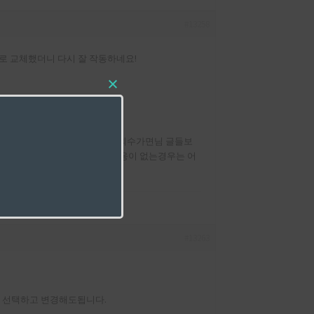
#13258
로 교체했더니 다시 잘 작동하네요!
클라이언트에서 키맵핑 수정할때 괴수가면님 글들보
는데 토글부트맵퍼를 눌러도 반응이 없는경우는 어
.
#13263
접 선택하고 변경해도됩니다.