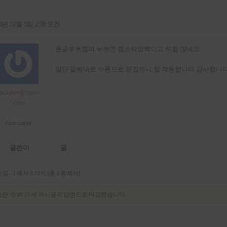
0년 12월 9일 2:39 오전
토글부트맵퍼 누르면 캡스락깜빡이고 하질 않네요..
일단 말씀대로 수동으로 편집하니 잘 작동합니다 감사합니다
jsckdwn@naver
.com
Participant
글쓴이
글
보임 - 1 에서 5 까지 (총 5 중에서)
판 ‘QNA’가 새 게시글과 답변으로 마감했습니다.