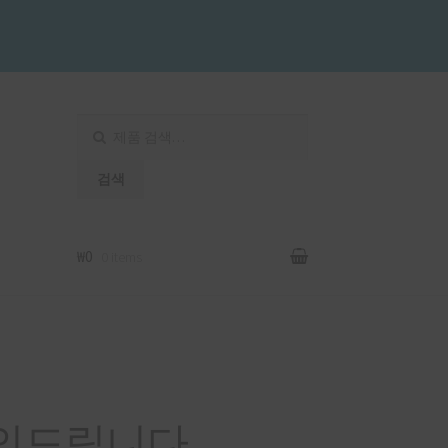
검
색:
검색
₩0
0 items
 문의드립니다